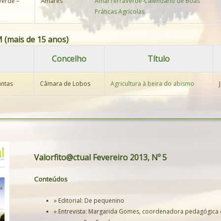
Verde –
Amares
AmarTerraVerde-Calendário de Boas
Práticas Agrícolas
(mais de 15 anos)
Concelho
Título
antas
Câmara de Lobos
Agricultura à beira do abismo
Valorfito@ctual Fevereiro 2013, Nº 5
Conteúdos
» Editorial: De pequenino
» Entrevista: Margarida Gomes, coordenadora pedagógica