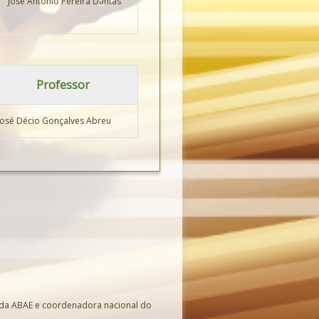
José António Pereira Dantas
Professor
José Décio Gonçalves Abreu
 da ABAE e coordenadora nacional do