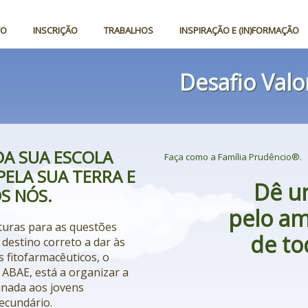
TO
INSCRIÇÃO
TRABALHOS
INSPIRAÇÃO E (IN)FORMAÇÃO
Desafio Valo
DA SUA ESCOLA
Faça como a Família Prudêncio®.
PELA SUA TERRA E
Dê u
S NÓS.
pelo am
uturas para as questões
de to
 destino correto a dar às
 fitofarmacêuticos, o
 ABAE, está a organizar a
stinada aos jovens
ecundário.