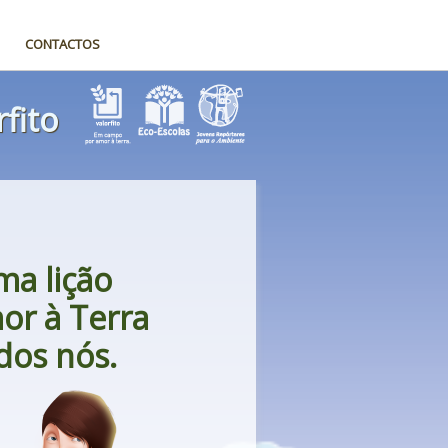
CONTACTOS
rfito
ma lição
or à Terra
dos nós.