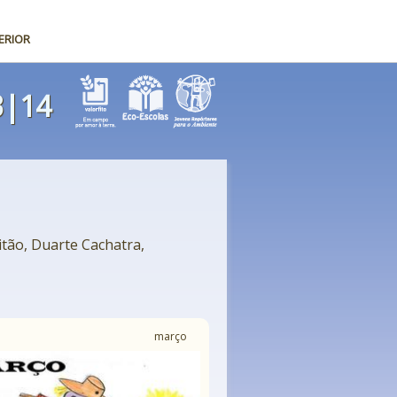
ERIOR
3|14
itão, Duarte Cachatra,
março